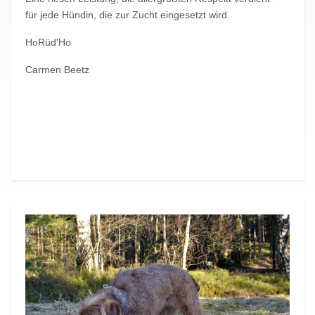
für jede Hündin, die zur Zucht eingesetzt wird.
HoRüd'Ho
Carmen Beetz
Vorheriger Beitrag: Der Start ins Erste Feld
Nächster Beitrag
Zurück
Weiter